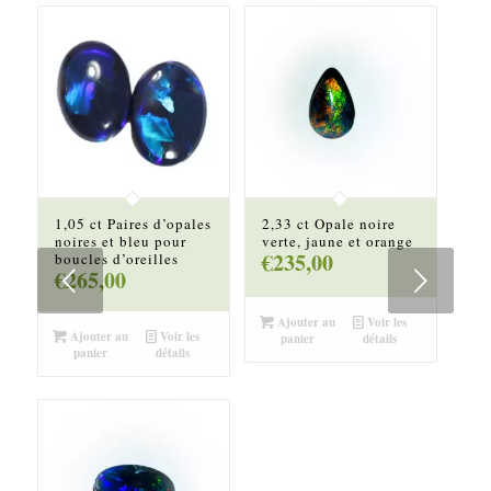
1,05 ct Paires d’opales
2,33 ct Opale noire
noires et bleu pour
verte, jaune et orange
€
235,00
boucles d’oreilles
Suivant
€
265,00
Ajouter au
Voir les
Ajouter au
Voir les
panier
détails
panier
détails