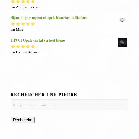
Note
par Aurélien Peiffer
5
sur 5
Bijou: bague argent et opale blanche multicolore
Note
par Marc
5
sur 5
2,19 Ct Opale cristal verte et bleue
Note
par Laurent Sabatté
5
sur 5
RECHERCHER UNE PIERRE
Recherche