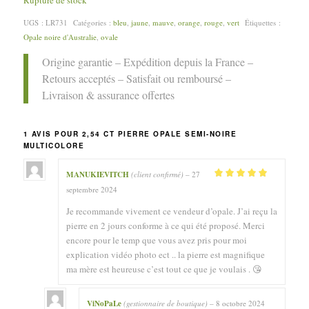
Rupture de stock
UGS :
LR731
Catégories :
bleu
,
jaune
,
mauve
,
orange
,
rouge
,
vert
Étiquettes :
Opale noire d'Australie
,
ovale
Origine garantie – Expédition depuis la France –
Retours acceptés – Satisfait ou remboursé –
Livraison & assurance offertes
1 AVIS POUR
2,54 CT PIERRE OPALE SEMI-NOIRE
MULTICOLORE
MANUKIEVITCH
(client confirmé)
–
27
5
Note
sur 5
septembre 2024
Je recommande vivement ce vendeur d’opale. J’ai reçu la
pierre en 2 jours conforme à ce qui été proposé. Merci
encore pour le temp que vous avez pris pour moi
explication vidéo photo ect .. la pierre est magnifique
ma mère est heureuse c’est tout ce que je voulais . 😘
ViNoPaLe
(gestionnaire de boutique)
–
8 octobre 2024