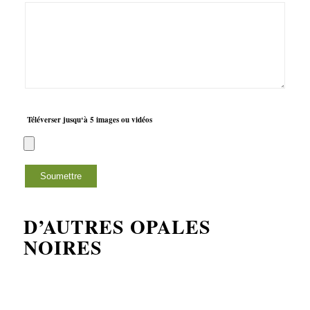
1 étoile
2 étoiles
3 étoiles
4 étoiles
5 étoiles sur 5
sur
sur 5
sur 5
sur 5
5
Téléverser jusqu‘à 5 images ou vidéos
D’AUTRES OPALES
NOIRES