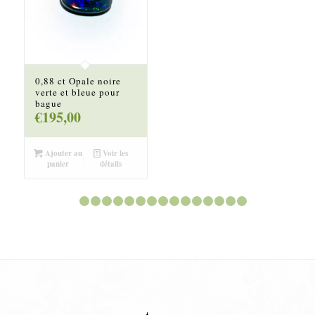
0,88 ct Opale noire
verte et bleue pour
bague
€
195,00
Ajouter au
Voir les
panier
détails
1
2
3
4
5
6
7
8
9
10
11
12
13
14
15