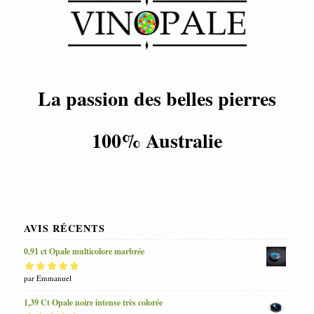
La passion des belles pierres
100% Australie
AVIS RÉCENTS
0,91 ct Opale multicolore marbrée
Note
par Emmanuel
5
sur 5
1,39 Ct Opale noire intense très colorée