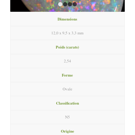
1
2
3
4
Dimensions
12,0 x 9,5 x 3,3 mm
Poids (carats)
2,54
Forme
Ovale
Classification
N5
Origine