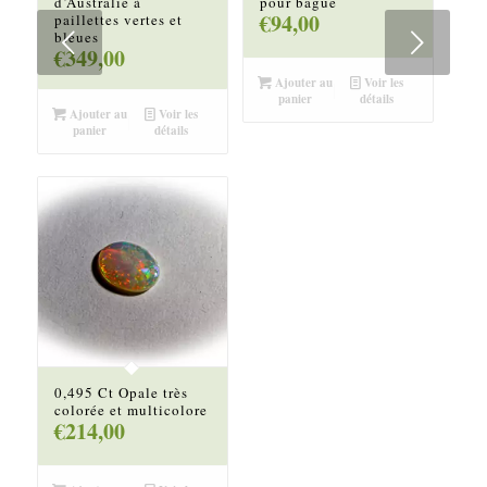
d’Australie à
pour bague
€
94,00
paillettes vertes et
Suivant
bleues
€
349,00
Ajouter au
Voir les
panier
détails
Ajouter au
Voir les
panier
détails
0,495 Ct Opale très
colorée et multicolore
€
214,00