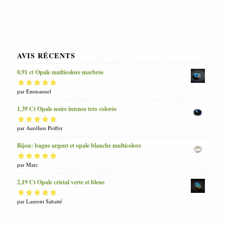
AVIS RÉCENTS
0,91 ct Opale multicolore marbrée
Note
par Emmanuel
5
sur 5
1,39 Ct Opale noire intense très colorée
Note
par Aurélien Peiffer
5
sur 5
Bijou: bague argent et opale blanche multicolore
Note
par Marc
5
sur 5
2,19 Ct Opale cristal verte et bleue
Note
par Laurent Sabatté
5
sur 5