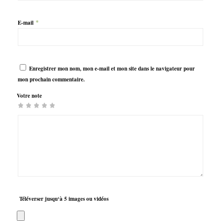
*
E-mail
Enregistrer mon nom, mon e-mail et mon site dans le navigateur pour
mon prochain commentaire.
Votre note
1 étoile
2 étoiles
3 étoiles
4 étoiles
5 étoiles sur 5
sur
sur 5
sur 5
sur 5
5
Téléverser jusqu‘à 5 images ou vidéos