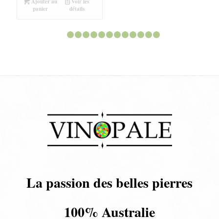
Ajouter au
Voir les
panier
détails
1
2
3
4
5
6
7
8
9
10
11
12
13
La passion des belles pierres
100% Australie