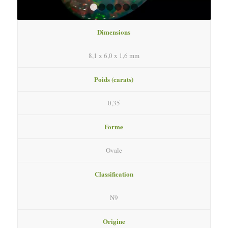
1
2
3
4
5
6
Dimensions
8,1 x 6,0 x 1,6 mm
Poids (carats)
0,35
Forme
Ovale
Classification
N9
Origine