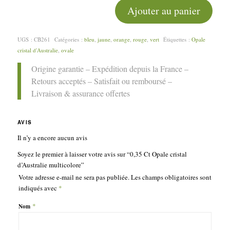
Ajouter au panier
UGS :
CB261
Catégories :
bleu
,
jaune
,
orange
,
rouge
,
vert
Étiquettes :
Opale
cristal d'Australie
,
ovale
Origine garantie – Expédition depuis la France –
Retours acceptés – Satisfait ou remboursé –
Livraison & assurance offertes
AVIS
Il n’y a encore aucun avis
Soyez le premier à laisser votre avis sur “0,35 Ct Opale cristal
d’Australie multicolore”
Votre adresse e-mail ne sera pas publiée.
Les champs obligatoires sont
indiqués avec
*
*
Nom